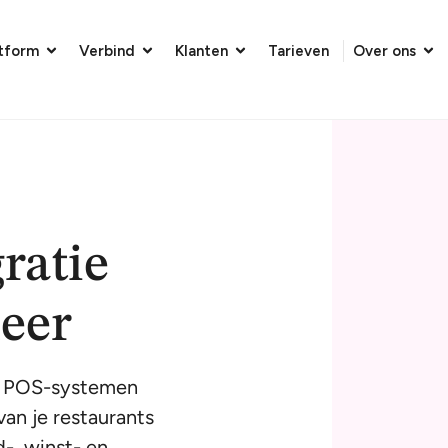
atform
Verbind
Klanten
Tarieven
Over ons
ratie
eer
ox POS-systemen
van je restaurants
-, winst- en