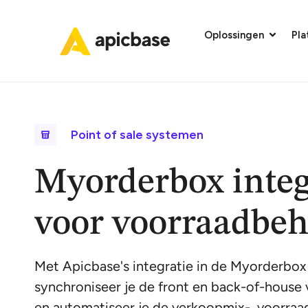
Oplossingen
Pl
Point of sale systemen
Myorderbox integ
voor voorraadbeh
Met Apicbase's integratie in de Myorderb
synchroniseer je de front en back-of-house 
en automatiseer je de verkoopmix-, voorraad