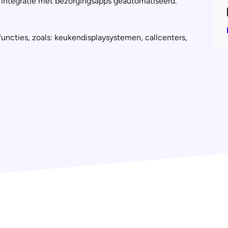
 integratie met bezorgingsapps geautomatiseerd.
uncties, zoals: keukendisplaysystemen, callcenters,