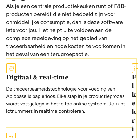
Als je een centrale productiekeuken runt of F&B-
producten bereidt die niet bedoeld zijn voor
onmiddellijke consumptie, dan is deze software
iets voor jou. Het helpt u te voldoen aan de
complexe regelgeving op het gebied van
traceerbaarheid en hoge kosten te voorkomen in
het geval van een terugroepactie.
Digitaal & real-time
E
l
De traceerbaarheidstechnologie voor voeding van
k
Apicbase is papierloos. Elke stap in je productieproces
e
wordt vastgelegd in hetzelfde online systeem. Je kunt
lotnummers in realtime controleren.
k
r
i
t