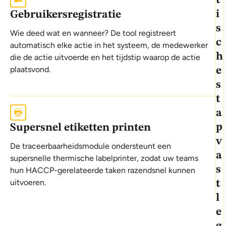
i
Gebruikersregistratie
s
Wie deed wat en wanneer? De tool registreert
c
automatisch elke actie in het systeem, de medewerker
h
die de actie uitvoerde en het tijdstip waarop de actie
plaatsvond.
e
s
t
a
p
Supersnel etiketten printen
v
De traceerbaarheidsmodule ondersteunt een
a
supersnelle thermische labelprinter, zodat uw teams
s
hun HACCP-gerelateerde taken razendsnel kunnen
uitvoeren.
t
l
e
g