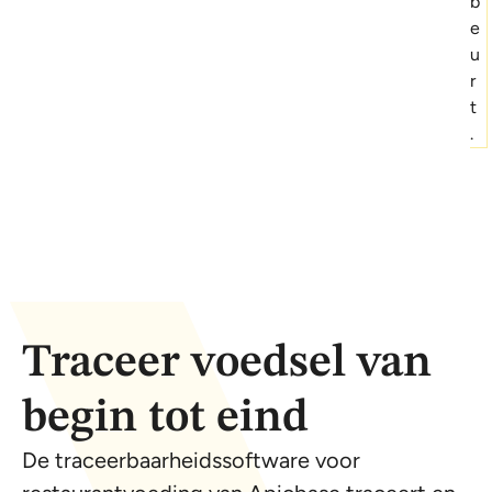
b
e
u
r
t
.
Traceer voedsel van
begin tot eind
De traceerbaarheidssoftware voor