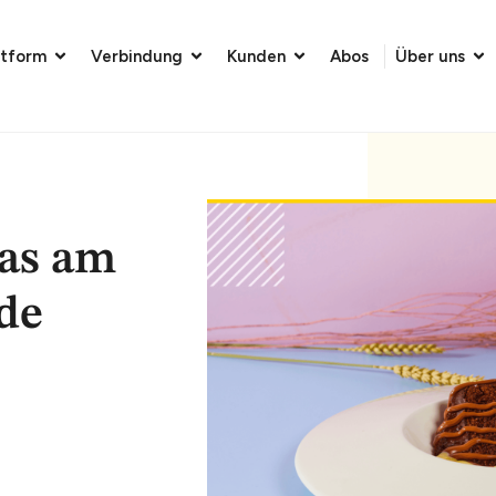
atform
Verbindung
Kunden
Abos
Über uns
das am
de