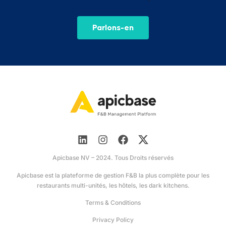
Parlons-en
Apicbase NV – 2024. Tous Droits réservés
Apicbase est la plateforme de gestion F&B la plus complète pour les
restaurants multi-unités, les hôtels, les dark kitchens.
Terms & Conditions
Privacy Policy