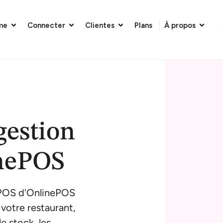
me
Connecter
Clientes
Plans
À propos
gestion
inePOS
 POS d'OnlinePOS
votre restaurant,
e stock, les