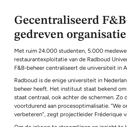
Gecentraliseerd F&B-
gedreven organisatie
Met ruim 24.000 studenten, 5.000 medewer
restaurantexploitatie van de Radboud Univ
F&B-beheer centraliseert de universiteit in 
Radboud is de enige universiteit in Nederland
beheer heeft. Het instituut staat bekend om
staat centraal, ook achter de schermen. Zo 
voortdurend aan procesoptimalisatie. “We o
verbeteren”, zegt projectleider Fréderique v
Om de inkoop te stroomlijnen en inzicht te k