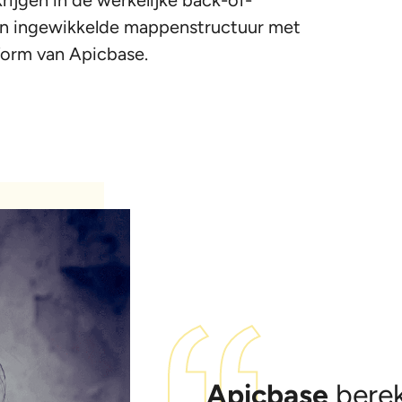
een ingewikkelde mappenstructuur met
orm van Apicbase.
Apicbase
berek