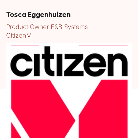
Tosca Eggenhuizen
Product Owner F&B Systems
CitizenM