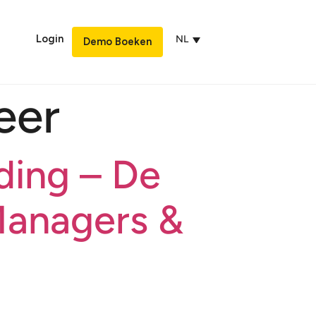
Login
NL
Demo Boeken
eer
ding – De
Managers &