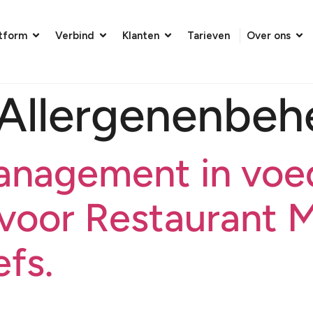
atform
Verbind
Klanten
Tarieven
Over ons
Allergenenbeh
anagement in voe
 voor Restaurant 
fs.