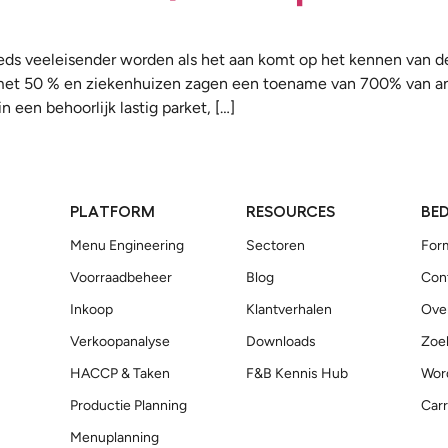
ds veeleisender worden als het aan komt op het kennen van de
ar met 50 % en ziekenhuizen zagen een toename van 700% van a
een behoorlijk lastig parket, […]
PLATFORM
RESOURCES
BED
Menu Engineering
Sectoren
For
Voorraadbeheer
Blog
Con
Inkoop
Klantverhalen
Ove
Verkoopanalyse
Downloads
Zoek
HACCP & Taken
F&B Kennis Hub
Wor
Productie Planning
Carr
Menuplanning