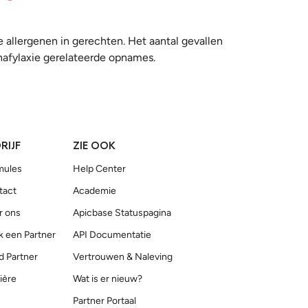
 allergenen in gerechten. Het aantal gevallen
nafylaxie gerelateerde opnames.
RIJF
ZIE OOK
mules
Help Center
tact
Academie
r ons
Apicbase Statuspagina
 een Partner
API Documentatie
d Partner
Vertrouwen & Naleving
ière
Wat is er nieuw?
Partner Portaal