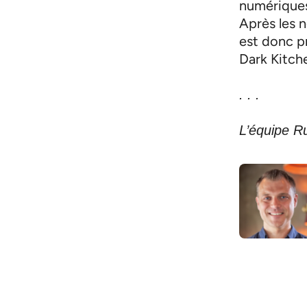
numériques 
Après les n
est donc pr
Dark Kitch
. . .
L’équipe R