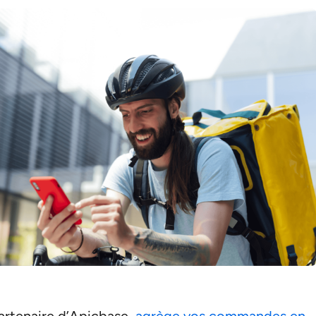
artenaire d’Apicbase,
agrège vos commandes en