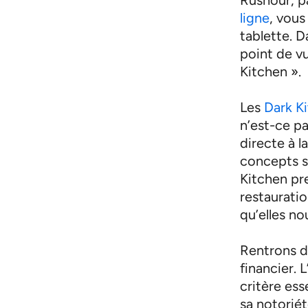
ligne
, vous
tablette. D
point de v
Kitchen »
Les
Dark K
n’est-ce p
directe à l
concepts s
Kitchen pre
restaurati
qu’elles no
Rentrons de
financier.
critère ess
sa notorié