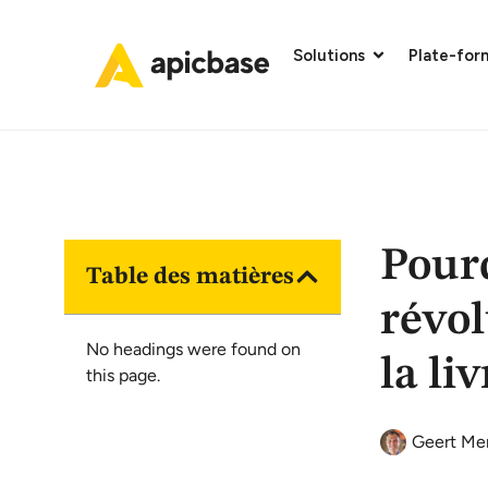
Solutions
Plate-for
Pour
Table des matières
révo
No headings were found on
la li
this page.
Geert Me