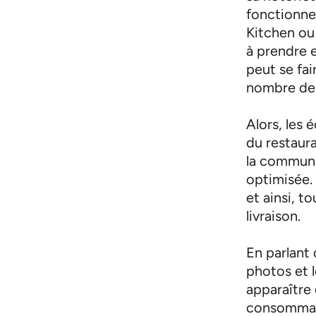
fonctionne
Kitchen ou 
à prendre e
peut se fai
nombre de
Alors, les
du restaur
la communic
optimisée. 
et ainsi, t
livraison.
En parlant 
photos et 
apparaître 
consommati