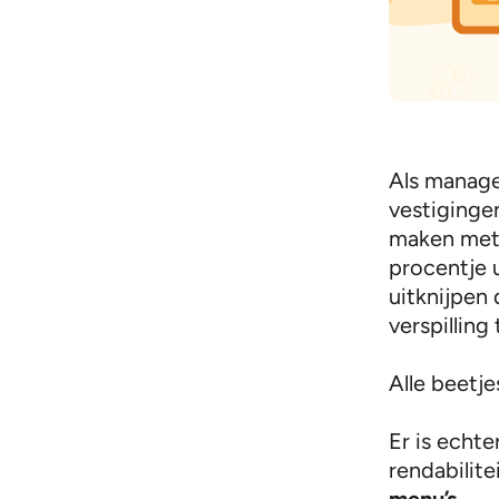
Als manage
vestigingen
maken met 
procentje 
uitknijpen
verspillin
Alle beetje
Er is echt
rendabilite
menu’s
.