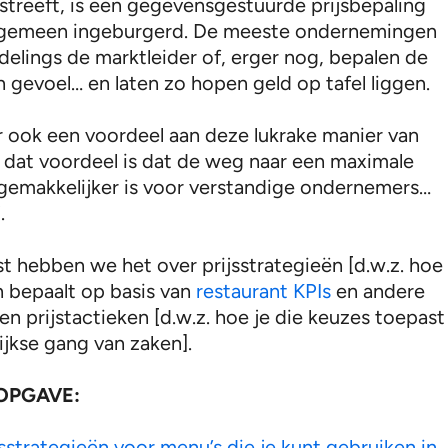
 streeft, is een gegevensgestuurde prijsbepaling
algemeen ingeburgerd. De meeste ondernemingen
delings de marktleider of, erger nog, bepalen de
n gevoel… en laten zo hopen geld op tafel liggen.
er ook een voordeel aan deze lukrake manier van
 dat voordeel is dat de weg naar een maximale
 gemakkelijker is voor verstandige ondernemers…
.
st hebben we het over prijsstrategieën [d.w.z. hoe
en bepaalt op basis van
restaurant KPIs
en andere
n prijstactieken [d.w.z. hoe je die keuzes toepast
ijkse gang van zaken].
OPGAVE:
jsstrategieën voor menu’s die je kunt gebruiken in