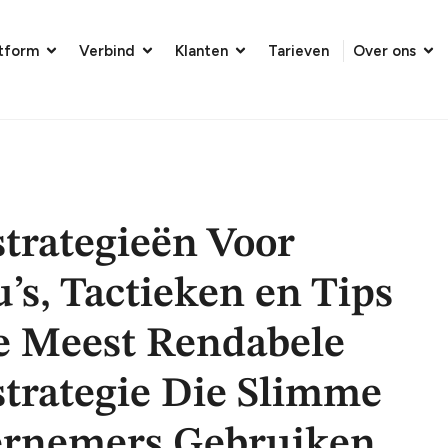
atform
Verbind
Klanten
Tarieven
Over ons
strategieën Voor
s, Tactieken en Tips
e Meest Rendabele
strategie Die Slimme
rnemers Gebruiken