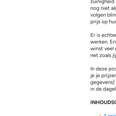
zuinigheid
nog niet 
volgen blin
prijs op hu
Er is echt
werken. En
winst veel
net zoals jij
In deze po
je je prijz
gegevens] e
in de dagel
INHOUDS
4 pri