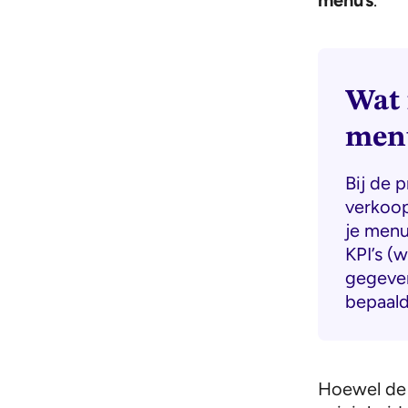
Wat 
men
Bij de 
verkoop
je menu
KPI’s (
gegeven
bepaald
Hoewel de 