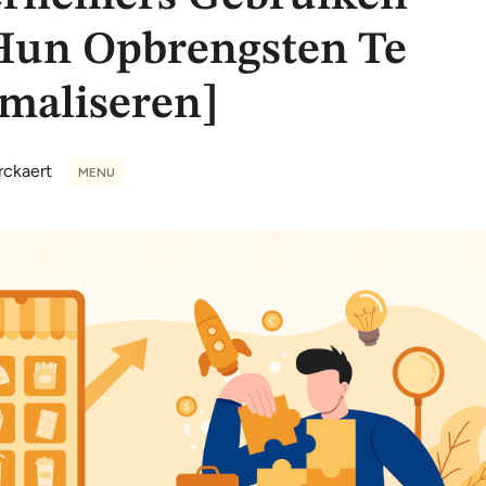
un Opbrengsten Te
maliseren]
rckaert
MENU