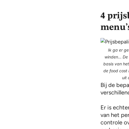
4 prij
menu’
Ik ga er g
winden… De 
basis van he
de food cost
uit
Bij de bepa
verschille
Er is echte
van het pe
controle ov