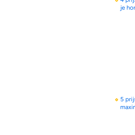
je ho
5 pri
maxi