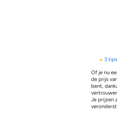
3 tip
Of je nu e
de prijs va
bent, dank
vertrouwen
Je prijzen
veronderst