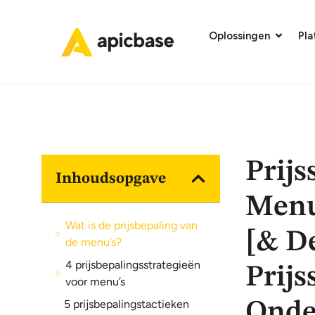
Oplossingen
Pl
Prijs
Inhoudsopgave
Menu’
Wat is de prijsbepaling van
[& D
de menu’s?
4 prijsbepalingsstrategieën
Prijs
voor menu’s
5 prijsbepalingstactieken
Onde