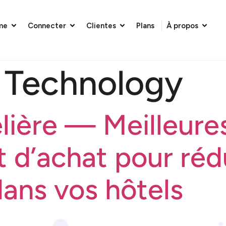
me
Connecter
Clientes
Plans
À propos
:
Technology
elière — Meilleure
t d’achat pour réd
dans vos hôtels