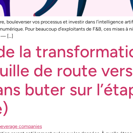
e, bouleverser vos processus et investir dans l’intelligence art
numérique. Pour beaucoup d’exploitants de F&B, ces mises à niv
 — […]
de la transformat
uille de route vers
ns buter sur l’é
e)