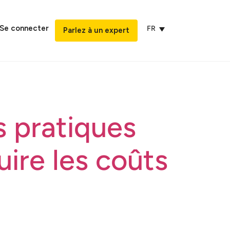
Se connecter
FR
Parlez à un expert
s pratiques
uire les coûts