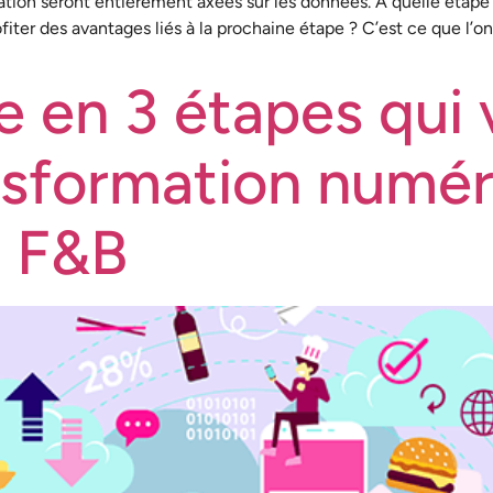
uration seront entièrement axées sur les données. À quelle étap
fiter des avantages liés à la prochaine étape ? C’est ce que l’o
e en 3 étapes qui 
ansformation numé
e F&B