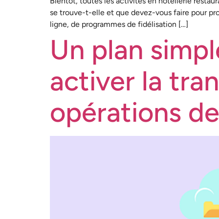
Bientôt, toutes les activités en hôtellerie resta
se trouve-t-elle et que devez-vous faire pour pro
ligne, de programmes de fidélisation […]
Un plan simpl
activer la tr
opérations d