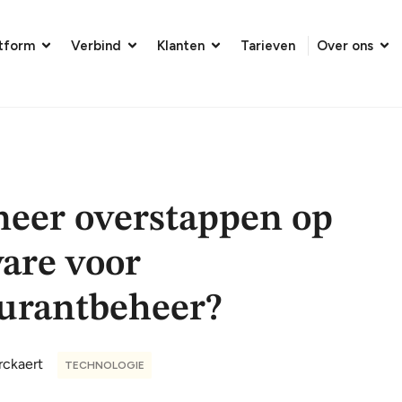
atform
Verbind
Klanten
Tarieven
Over ons
eer overstappen op
are voor
aurantbeheer?
rckaert
TECHNOLOGIE