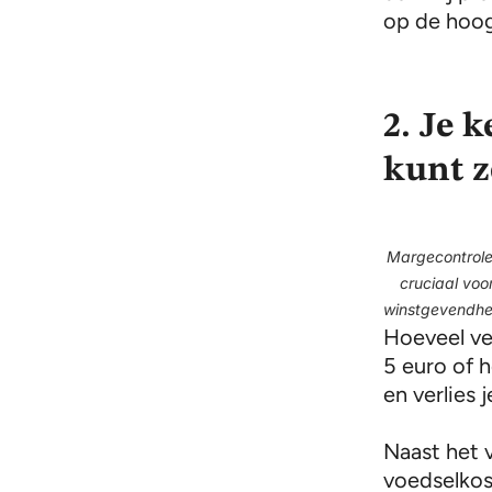
op de hoog
2. Je 
kunt z
Margecontrole
cruciaal voo
winstgevendhe
Hoeveel ve
5 euro of h
en verlies j
Naast het 
voedselkos