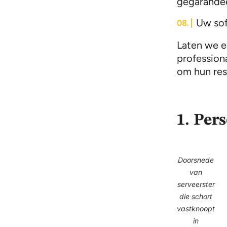
gegarandee
Uw sof
Laten we e
profession
om hun res
1. Per
Doorsnede
van
serveerster
die schort
vastknoopt
in