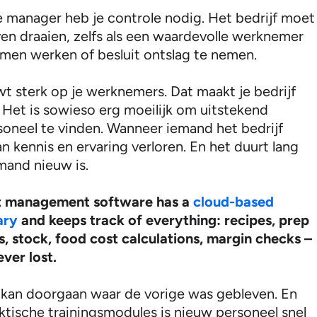
ke manager heb je controle nodig. Het bedrijf moet
ven draaien, zelfs als een waardevolle werknemer
omen werken of besluit ontslag te nemen.
wt sterk op je werknemers. Dat maakt je bedrijf
 Het is sowieso erg moeilijk om uitstekend
oneel te vinden. Wanneer iemand het bedrijf
an kennis en ervaring verloren. En het duurt lang
mand nieuw is.
t management software has a
cloud-based
ary
and keeps track of everything: recipes, prep
rs, stock, food cost calculations, margin checks –
ever lost.
kan doorgaan waar de vorige was gebleven. En
aktische trainingsmodules is nieuw personeel snel