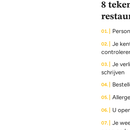
8 teke
restau
Person
Je ken
controlere
Je ver
schrijven
Bestel
Allerg
U open
Je wee