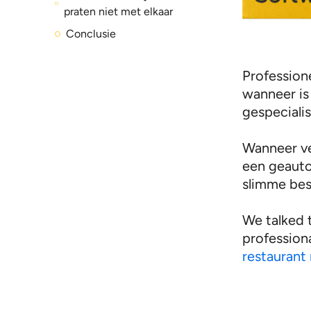
praten niet met elkaar
Conclusie
Professione
wanneer i
gespeciali
Wanneer ve
een geauto
slimme best
We talked 
professiona
restauran