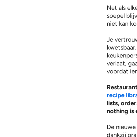
Net als el
soepel blij
niet kan k
Je vertrou
kwetsbaar.
keukenpers
verlaat, ga
voordat ie
Restauran
recipe libr
lists, orde
nothing is 
De nieuwe 
dankzij pr