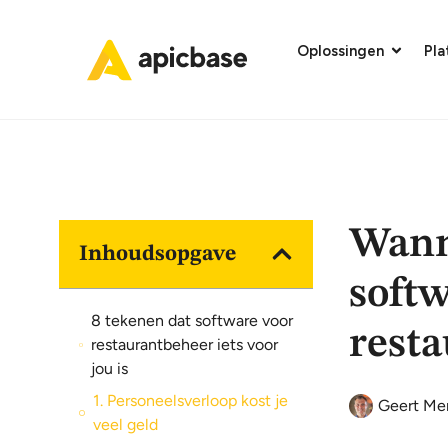
Oplossingen
Pl
Wann
Inhoudsopgave
softw
8 tekenen dat software voor
rest
restaurantbeheer iets voor
jou is
1. Personeelsverloop kost je
Geert Me
veel geld