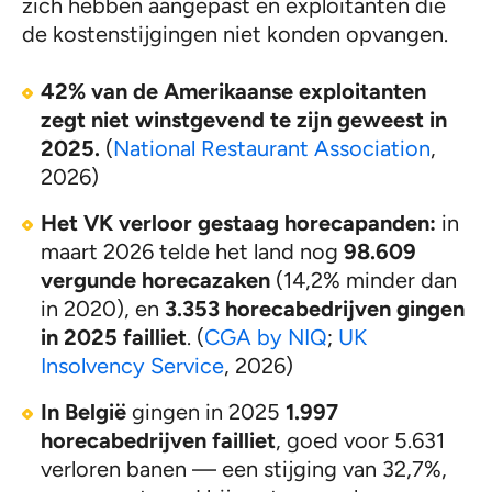
zich hebben aangepast en exploitanten die
de kostenstijgingen niet konden opvangen.
42% van de Amerikaanse exploitanten
zegt niet winstgevend te zijn geweest in
2025.
(
National Restaurant Association
,
2026)
Het VK verloor gestaag horecapanden:
in
maart 2026 telde het land nog
98.609
vergunde horecazaken
(14,2% minder dan
in 2020), en
3.353 horecabedrijven gingen
in 2025 failliet
. (
CGA by NIQ
;
UK
Insolvency Service
, 2026)
In België
gingen in 2025
1.997
horecabedrijven failliet
, goed voor 5.631
verloren banen — een stijging van 32,7%,