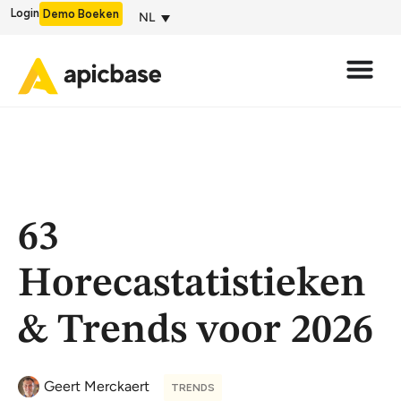
Login
Demo Boeken
NL
63
Horecastatistieken
& Trends voor 2026
Geert Merckaert
TRENDS