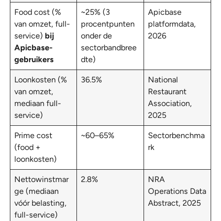
Food cost (%
~25% (3
Apicbase
van omzet, full-
procentpunten
platformdata,
service)
bij
onder de
2026
Apicbase-
sectorbandbree
gebruikers
dte)
Loonkosten (%
36.5%
National
van omzet,
Restaurant
mediaan full-
Association,
service)
2025
Prime cost
~60–65%
Sectorbenchma
(food +
rk
loonkosten)
Nettowinstmar
2.8%
NRA
ge (mediaan
Operations Data
vóór belasting,
Abstract, 2025
full-service)