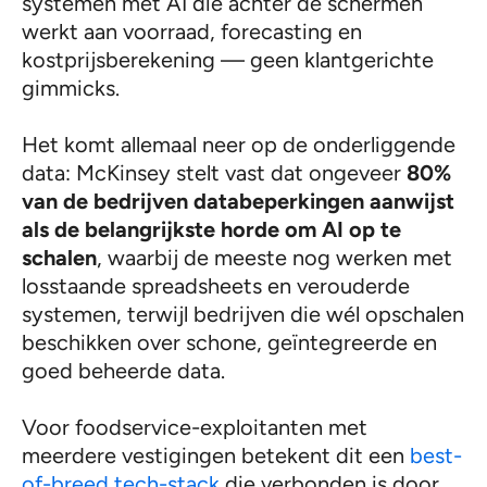
systemen met AI die achter de schermen
werkt aan voorraad, forecasting en
kostprijsberekening — geen klantgerichte
gimmicks.
Het komt allemaal neer op de onderliggende
data: McKinsey stelt vast dat ongeveer
80%
van de bedrijven databeperkingen aanwijst
als de belangrijkste horde
om AI op te
schalen
, waarbij de meeste nog werken met
losstaande spreadsheets en verouderde
systemen, terwijl bedrijven die wél opschalen
beschikken over schone, geïntegreerde en
goed beheerde data.
Voor foodservice-exploitanten met
meerdere vestigingen betekent dit een
best-
of-breed tech-stack
die verbonden is door