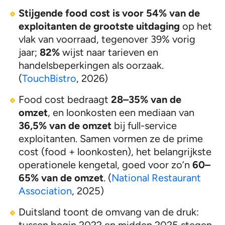
Stijgende food cost is voor 54% van de
exploitanten de grootste uitdaging
op het
vlak van voorraad, tegenover 39% vorig
jaar;
82%
wijst naar tarieven en
handelsbeperkingen als oorzaak.
(
TouchBistro
, 2026)
Food cost bedraagt
28–35% van de
omzet
, en loonkosten een mediaan van
36,5% van de omzet
bij full-service
exploitanten. Samen vormen ze de prime
cost (food + loonkosten), het belangrijkste
operationele kengetal, goed voor zo’n
60–
65% van de omzet
. (
National Restaurant
Association
, 2025)
Duitsland toont de omvang van de druk:
tussen begin 2022 en midden 2025 stegen