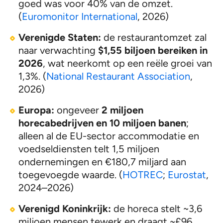
goed was voor 40% van de omzet.
(
Euromonitor International
, 2026)
Verenigde Staten:
de restaurantomzet zal
naar verwachting
$1,55 biljoen bereiken in
2026
, wat neerkomt op een reële groei van
1,3%. (
National Restaurant Association
,
2026)
Europa:
ongeveer
2 miljoen
horecabedrijven en 10 miljoen banen
;
alleen al de EU-sector accommodatie en
voedseldiensten telt 1,5 miljoen
ondernemingen en €180,7 miljard aan
toegevoegde waarde. (
HOTREC
;
Eurostat
,
2024–2026)
Verenigd Koninkrijk:
de horeca stelt ~3,6
miljoen mensen tewerk en draagt ~£96