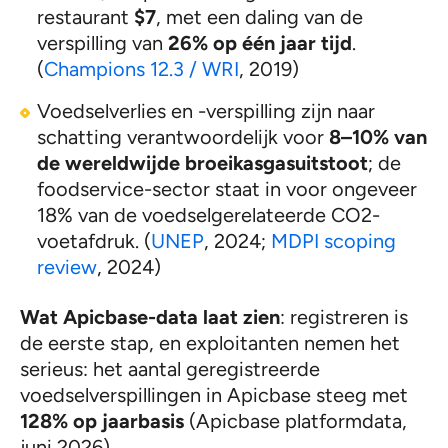
restaurant
$7
, met een daling van de
verspilling van
26% op één jaar tijd
.
(
Champions 12.3 / WRI
, 2019)
Voedselverlies en -verspilling zijn naar
schatting verantwoordelijk voor
8–10% van
de wereldwijde broeikasgasuitstoot
; de
foodservice-sector staat in voor ongeveer
18% van de voedselgerelateerde CO2-
voetafdruk. (
UNEP
, 2024;
MDPI scoping
review
, 2024)
Wat Apicbase-data laat zien
: registreren is
de eerste stap, en exploitanten nemen het
serieus: het aantal geregistreerde
voedselverspillingen in Apicbase steeg met
128% op jaarbasis
(Apicbase platformdata,
juni 2026)
.