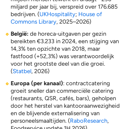
miljard per jaar bij, verspreid over 176.685
bedrijven. (
UKHospitality
;
House of
Commons Library
, 2025–2026)
België:
de horeca-uitgaven per gezin
bereikten €3.233 in 2024, een stijging van
14,3% ten opzichte van 2018, maar
fastfood (+52,3%) was verantwoordelijk
voor het grootste deel van die groei.
(
Statbel
, 2026)
Europa (per kanaal)
: contractcatering
groeit sneller dan commerciële catering
(restaurants, QSR, cafés, bars), geholpen
door het herstel van kantooraanwezigheid
en de blijvende externalisering van
personeelsmaaltijden. (
RaboResearch
,
Foodservice update 1H 2026)